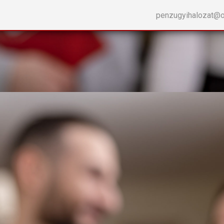
penzugyihalozat@o