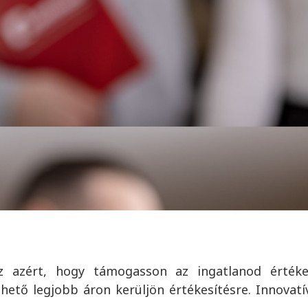
 évben:
200
ingatlanértékesítés,
250
új ingatlan megbízá
 azért, hogy támogasson az ingatlanod értékesí
ehető legjobb áron kerüljön értékesítésre. Innovatí