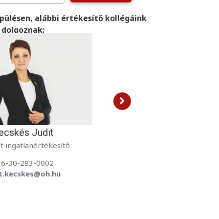
pülésen, alábbi értékesítő kollégáink
dolgoznak:
Dózsa Anett
Kecskés Judi
t ingatlanértékesítő
Kiemelt ingatlanérté
36-70-624-5786
+36-30-283-000
tt.dozsa@oh.hu
judit.kecskes@oh