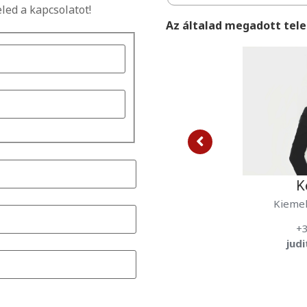
eled a kapcsolatot!
Az általad megadott tele
Kecskés Judit
Kiemelt ingatlanértékesítő
Kiemel
+36-30-283-0002
+
judit.kecskes@oh.hu
ane