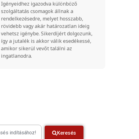
Igényeidhez igazodva különböző
Ma már 
szolgáltatás csomagok állnak a
helyen l
rendelkezésedre, melyet hosszabb,
jó hirde
rövidebb vagy akár határozatlan ideig
mellett 
vehetsz igénybe. Sikerdíjért dolgozunk,
kombinác
így a jutalék is akkor válik esedékessé,
média, a
amikor sikerül vevőt találni az
promóció
ingatlanodra.
írott saj
esés indításához!
Keresés