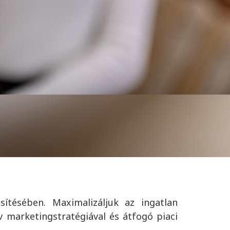
s,
150
új kereső ügyfél
tésében. Maximalizáljuk az ingatlan
v marketingstratégiával és átfogó piaci