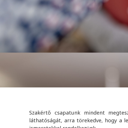
Eredményeink az idei
Szakértő csapatunk mindent megtesz
láthatóságát, arra törekedve, hogy a l
ismeretekkel rendelkezünk.