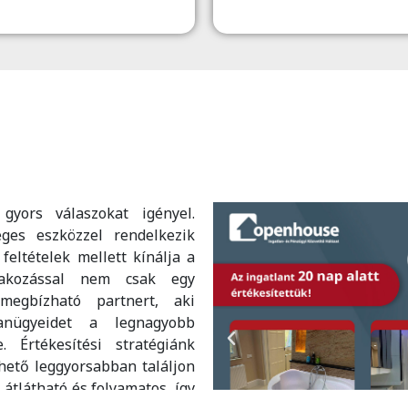
gyors válaszokat igényel.
ges eszközzel rendelkezik
feltételek mellett kínálja a
lakozással nem csak egy
megbízható partnert, aki
lanügyeidet a legnagyobb
 Értékesítési stratégiánk
lehető leggyorsabban találjon
tlátható és folyamatos, így