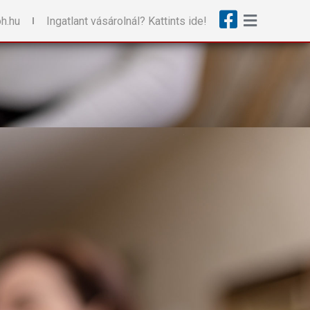
h.hu
Ingatlant vásárolnál? Kattints ide!