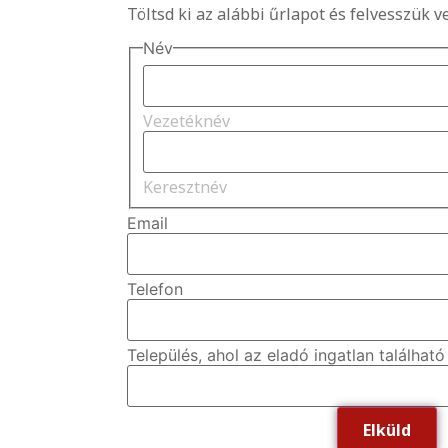
Töltsd ki az alábbi űrlapot és felvesszük v
Név
Vezetéknév
Keresztnév
Email
Dózsa Anett
Telefon
Kiemelt ingatlanértékesítő
+36-70-624-5786
Település, ahol az eladó ingatlan található
anett.dozsa@oh.hu