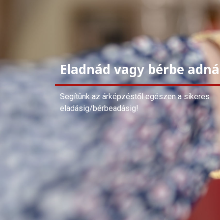
Eladnád vagy bérbe adná
Segítünk az árképzéstől egészen a sikeres
eladásig/bérbeadásig!